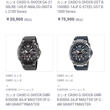
カシオ CASIO G-SHOCK GA-21
カシオ CASIO G-SHOCK GST-B
00LXB-1A9JF ANALOG-DIGITA
1000BD-1AJF G-STEEL GST-B
L 2100 Series
1000 Series
￥20,900
￥75,900
(税込)
(税込)
CASIO カシオ
CASIO カシオ
CASIO カシオ
CASIO カシオ
＞
＞
G-SHOCK ジーショック
G-SHOCK ジーショック
カシオ CASIO G-SHOCK GWR-
カシオ CASIO G-SHOCK GWR-
B3000B-8AJF MASTER OF G -
B3000A-2AJF MASTER OF G -
AIR GRAVITYMASTER
AIR GRAVITYMASTER