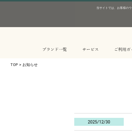
当サイトでは、お客様のウ
ブランド一覧
サービス
ご利用ガ
TOP
>
お知らせ
CASIO カシオ
CITIZEN シチズン
SEIKO セイコー
Grand Seiko グランドセイコー
TISSOT ティソ
HAMILTON ハミルトン
LONGINES ロンジン
Sinn ジン
Bell&Ross ベル&ロス
MR-G
MT-G
G-SHO
BABY-
OCEAN
その他カ
The CI
CAMPA
ATTES
Series
Eco-D
xC クロ
エボリュ
エレガン
ヘリテー
スポーツ
PRX
シースタ
ル･ロッ
シュマン
ジェント
T-タッチ
その他
カーキ 
カーキ 
カーキ 
ジャズマ
ヴェンチ
アメリカ
マスター
コンクエ
スピリッ
エレガン
ヘリテー
クロノグ
パイロッ
EZMミ
ダイバー
クラシッ
レディー
プロフェ
アーバン
ヴィンテ
2025/12/30