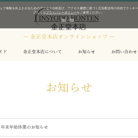
ェブ体験を向上させるためのアクセス分析及び、アクセス履歴に基づく広告配信等の目的でクッキー（C
詳しくは
プライバシーポリシー
をご参照ください。
Yes
No
― 金正堂本店オンラインショップ ―
イド
金正堂本店について
お知らせ
お問い合わせ
 エムアールジー
 エムティージー
CK ジーショック
G ベビージー
US オシアナス
シオ
TIZEN ザ･シチズン
NOLA カンパノラ
A アテッサ
8 シリーズ8
rive One エコドライブ・ワン
スシー
ーション9コレクション
スコレクション
ジコレクション
コレクション
ー
クル
 デ トゥレル
ルマン
アビエーション
フィールド
ネイビー
スター
ュラ
ンクラシック
スト
ト
ス
ジ
ラフ
ト
ッションタイマー
ズ
ク
ス
ッショナル
ージ
コンクエスト
ハイドロコンクエスト
ドルチェヴィータ
ラグランクラシック
その他
レジェンドダイバー
コンクエストヘリテージ
フラッグシップ
その他
BR-03
BR-03 ダイバー
BR-03 GMT
BR-03 クロノ
BR-X5
BR-05
BR-05 GMT
BR-05 クロノ
BRV2
マンタ
クラシックライン
3針モデル
EDIFICE エディフィス
PROTREK プロトレック
メカニカル
年差±1秒エコ･ドライブ
年差±5秒エコ･ドライブ
メカニカル
コンプリケーション
エコ･ドライブ
コスモサイン
ムーンフェイズ
お知らせ
年末年始休業のお知らせ