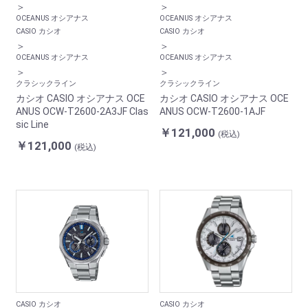
＞
＞
OCEANUS オシアナス
OCEANUS オシアナス
CASIO カシオ
CASIO カシオ
＞
＞
OCEANUS オシアナス
OCEANUS オシアナス
＞
＞
クラシックライン
クラシックライン
カシオ CASIO オシアナス OCE
カシオ CASIO オシアナス OCE
ANUS OCW-T2600-2A3JF Clas
ANUS OCW-T2600-1AJF
sic Line
￥121,000
(税込)
￥121,000
(税込)
CASIO カシオ
CASIO カシオ