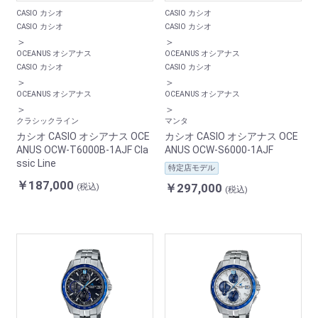
CASIO カシオ
CASIO カシオ
CASIO カシオ
CASIO カシオ
＞
＞
OCEANUS オシアナス
OCEANUS オシアナス
CASIO カシオ
CASIO カシオ
＞
＞
OCEANUS オシアナス
OCEANUS オシアナス
＞
＞
クラシックライン
マンタ
カシオ CASIO オシアナス OCE
カシオ CASIO オシアナス OCE
ANUS OCW-T6000B-1AJF Cla
ANUS OCW-S6000-1AJF
ssic Line
特定店モデル
￥187,000
￥297,000
(税込)
(税込)