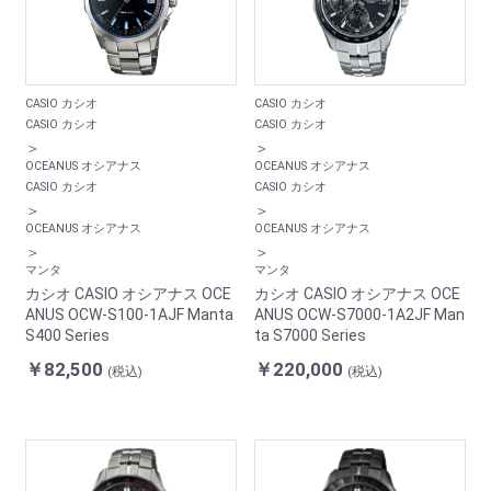
CASIO カシオ
CASIO カシオ
CASIO カシオ
CASIO カシオ
＞
＞
OCEANUS オシアナス
OCEANUS オシアナス
CASIO カシオ
CASIO カシオ
＞
＞
OCEANUS オシアナス
OCEANUS オシアナス
＞
＞
マンタ
マンタ
カシオ CASIO オシアナス OCE
カシオ CASIO オシアナス OCE
ANUS OCW-S100-1AJF Manta
ANUS OCW-S7000-1A2JF Man
S400 Series
ta S7000 Series
￥82,500
￥220,000
(税込)
(税込)