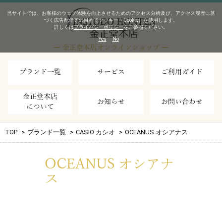
当サイトでは、お客様のウェブ体験を向上させるためのアクセス分析及び、アクセス履歴に基
づく広告配信等の目的でクッキー（Cookie）を使用します。
詳しくは
プライバシーポリシー
をご参照ください。
Yes
No
― 金正堂本店オンラインショップ ―
ブランド一覧
サービス
ご利用ガイド
金正堂本店
お知らせ
お問い合わせ
について
TOP
>
ブランド一覧
>
CASIO カシオ
>
OCEANUS オシアナス
OCEANUS オシアナ
ス