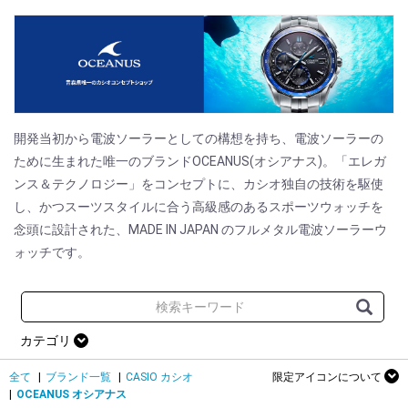
開発当初から電波ソーラーとしての構想を持ち、電波ソーラーの
ために生まれた唯一のブランドOCEANUS(オシアナス)。「エレガ
ンス＆テクノロジー」をコンセプトに、カシオ独自の技術を駆使
し、かつスーツスタイルに合う高級感のあるスポーツウォッチを
念頭に設計された、MADE IN JAPAN のフルメタル電波ソーラーウ
ォッチです。
カテゴリ
全て
|
ブランド一覧
|
CASIO カシオ
限定アイコンについて
|
OCEANUS オシアナス