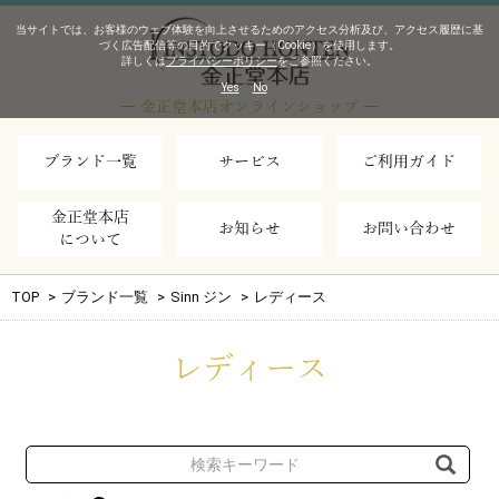
当サイトでは、お客様のウェブ体験を向上させるためのアクセス分析及び、アクセス履歴に基
づく広告配信等の目的でクッキー（Cookie）を使用します。
詳しくは
プライバシーポリシー
をご参照ください。
Yes
No
― 金正堂本店オンラインショップ ―
ブランド一覧
サービス
ご利用ガイド
金正堂本店
お知らせ
お問い合わせ
について
TOP
>
ブランド一覧
>
Sinn ジン
>
レディース
レディース