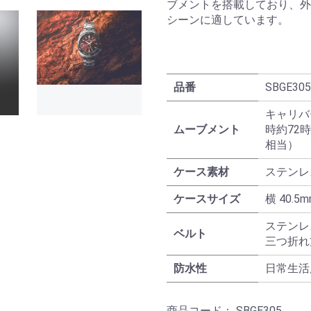
ブメントを搭載しており、外
シーンに適しています。
品番
SBGE305
キャリバ
ムーブメント
時約72時
お買い物を続ける
カートへ進む
相当）
ケース素材
ステンレ
ケースサイズ
横 40.5m
ステンレ
ベルト
三つ折れ
防水性
日常生活
商品コード：
SBGE305