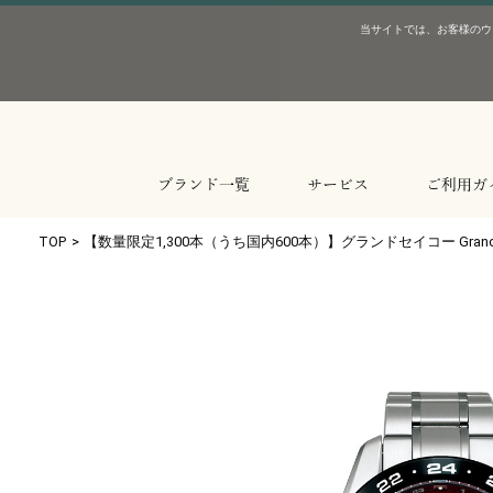
当サイトでは、お客様のウ
ブランド一覧
サービス
ご利用ガ
TOP
>
【数量限定1,300本（うち国内600本）】グランドセイコー Grand 
CASIO カシオ
CITIZEN シチズン
SEIKO セイコー
Grand Seiko グランドセイコー
TISSOT ティソ
HAMILTON ハミルトン
LONGINES ロンジン
Sinn ジン
Bell&Ross ベル&ロス
MR-G
MT-G
G-SHO
BABY-
OCEAN
その他カ
The CI
CAMPA
ATTES
Series
Eco-D
xC クロ
エボリュ
エレガン
ヘリテー
スポーツ
PRX
シースタ
ル･ロッ
シュマン
ジェント
T-タッチ
その他
カーキ 
カーキ 
カーキ 
ジャズマ
ヴェンチ
アメリカ
マスター
コンクエ
スピリッ
エレガン
ヘリテー
クロノグ
パイロッ
EZMミ
ダイバー
クラシッ
レディー
プロフェ
アーバン
ヴィンテ