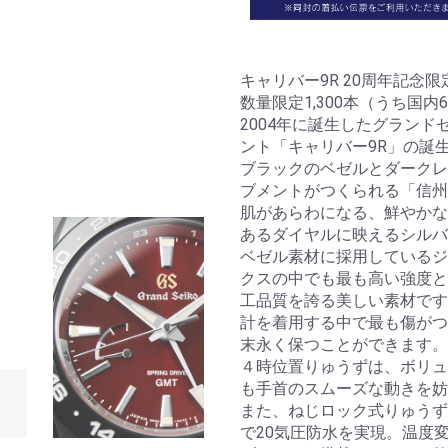
キャリバー9R 20周年記念
数量限定1,300本（うち国内6
2004年に誕生したグラン
ント「キャリバー9R」の誕
ブラックのベゼルとダークレ
ブメントがつくられる「信州
肌があらわになる、鮮やかな
あるダイヤルに映えるシルバ
ベゼル素材に採用しているジ
クスの中でも最も高い強度と
工品質を誇る美しい素材です
計を着用する中で最も傷がつ
末永く保つことができます。
４時位置りゅうずは、ボリュ
も手首のスムーズな動きを妨
また、ねじロック式りゅうず
で20気圧防水を実現。温度