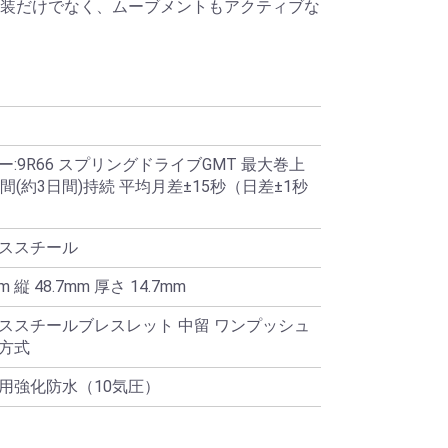
装だけでなく、ムーブメントもアクティブな
ー:9R66 スプリングドライブGMT 最大巻上
間(約3日間)持続 平均月差±15秒（日差±1秒
ススチール
m 縦 48.7mm 厚さ 14.7mm
ススチールブレスレット 中留 ワンプッシュ
方式
用強化防水（10気圧）