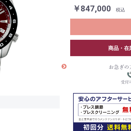
￥847,000
税込
商品・在
お急ぎの
受付可