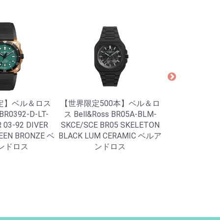
限定】ベル＆ロス
【世界限定500本】ベル＆ロ
【限定300本】Th
 BR0392-D-LT-
ス Bell&Ross BR05A-BLM-
ザ・シチズン AQ
 03-92 DIVER
SKCE/SCE BR05 SKELETON
「BLACK EAG
REEN BRONZE ベ
BLACK LUM CERAMIC ベルア
ーグル
ンドロス
ンドロス