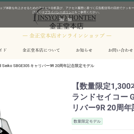
ェブ体験を向上させるためのアクセス分析及び、アクセス履歴に基づく広告配信等の目的でクッキー（C
詳しくは
プライバシーポリシー
をご参照ください。
Yes
No
― 金正堂本店オンラインショップ ―
イド
金正堂本店について
お知らせ
お問い合わせ
Seiko SBGE305 キャリバー9R 20周年記念限定モデル
 エムアールジー
 エムティージー
CK ジーショック
G ベビージー
US オシアナス
シオ
TIZEN ザ･シチズン
NOLA カンパノラ
A アテッサ
8 シリーズ8
rive One エコドライブ・ワン
スシー
ーション9コレクション
スコレクション
ジコレクション
コレクション
ー
クル
 デ トゥレル
ルマン
アビエーション
フィールド
ネイビー
スター
ュラ
ンクラシック
スト
ト
ス
ジ
ラフ
ト
ッションタイマー
ズ
ク
ス
ッショナル
ージ
コンクエスト
ハイドロコンクエスト
ドルチェヴィータ
ラグランクラシック
その他
レジェンドダイバー
コンクエストヘリテージ
フラッグシップ
その他
BR-03
BR-03 ダイバー
BR-03 GMT
BR-03 クロノ
BR-X5
BR-05
BR-05 GMT
BR-05 クロノ
BRV2
マンタ
クラシックライン
3針モデル
EDIFICE エディフィス
PROTREK プロトレック
メカニカル
年差±1秒エコ･ドライブ
年差±5秒エコ･ドライブ
メカニカル
コンプリケーション
エコ･ドライブ
コスモサイン
ムーンフェイズ
【数量限定1,30
ランドセイコー Gran
リバー9R 20周
数量限定モデル