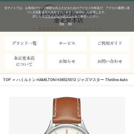
当サイトでは、お客様のウェブ体験を向上させるためのアクセス分析及び、アクセス履歴に基
づく広告配信等の目的でクッキー（Cookie）を使用します。
詳しくは
プライバシーポリシー
をご参照ください。
Yes
No
― 金正堂本店オンラインショップ ―
ブランド一覧
サービス
ご利用ガイド
金正堂本店
お知らせ
お問い合わせ
について
TOP
>
ハミルトン HAMILTON H38525512 ジャズマスター Thinline Auto