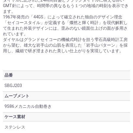
ダイヤルに記された24時間目盛とブラックダイヤルに映える赤い
お買い物を続ける
カートへ進む
GMT針によって、時間帯の異なるもう１つの地域の時刻を表示でき
ます。
1967年発売の「44GS」によって確立された独自のデザイン理念
「セイコースタイル」が定義する「燦然と輝く時計」を現代解釈し
て生まれた外装デザインには、歪みのない鏡面仕上げの面が多用さ
れています。
ダイヤルはグランドセイコーの機械式時計を担う雫石高級時計工房
から望む、雄大な岩手山の山肌を表現した「岩手山パターン」を採
用し、繊細で研ぎ澄まされた美しい仕上がりを実現しています。
品番
SBGJ203
ムーブメント
9S86メカニカル自動巻き
ケース素材
ステンレス