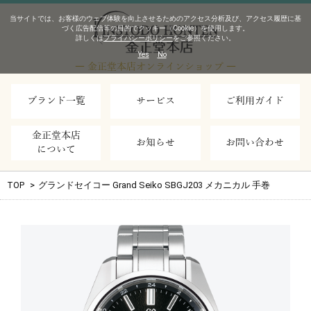
当サイトでは、お客様のウェブ体験を向上させるためのアクセス分析及び、アクセス履歴に基
づく広告配信等の目的でクッキー（Cookie）を使用します。
詳しくは
プライバシーポリシー
をご参照ください。
Yes
No
― 金正堂本店オンラインショップ ―
ブランド一覧
サービス
ご利用ガイド
金正堂本店
お知らせ
お問い合わせ
について
TOP
>
グランドセイコー Grand Seiko SBGJ203 メカニカル 手巻