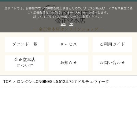
当サイトでは、お客様のウェブ体験を向上させるためのアクセス分析及び、アクセス履歴に基
づく広告配信等の目的でクッキー（Cookie）を使用します。
詳しくは
プライバシーポリシー
をご参照ください。
Yes
No
― 金正堂本店オンラインショップ ―
ブランド一覧
サービス
ご利用ガイド
金正堂本店
お知らせ
お問い合わせ
について
TOP
>
ロンジン LONGINES L5.512.5.75.7 ドルチェヴィータ